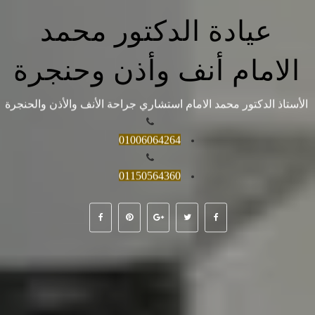
عيادة الدكتور محمد
الامام أنف وأذن وحنجرة
الأستاذ الدكتور محمد الامام استشاري جراحة الأنف والأذن والحنجرة
01006064264
01150564360