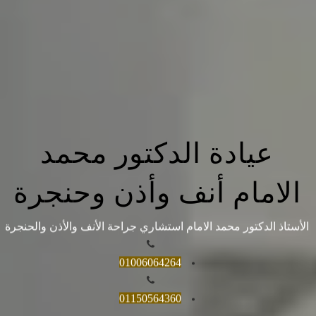
عيادة الدكتور محمد
الامام أنف وأذن وحنجرة
الأستاذ الدكتور محمد الامام استشاري جراحة الأنف والأذن والحنجرة
01006064264
01150564360