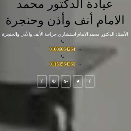
عيادة الدكتور محمد
الامام أنف وأذن وحنجرة
الأستاذ الدكتور محمد الامام استشاري جراحة الأنف والأذن والحنجرة
01006064264
01150564360