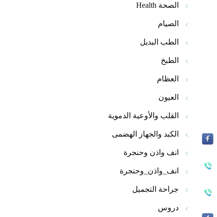
الصحة Health
الصيام
الطب البديل
الطبخ
العظام
العيون
القلب والأوعية الدموية
الكبد والجهاز الهضمى
انف واذن وحنجرة
انف_واذن_وحنجرة
جراحة التجميل
دروس