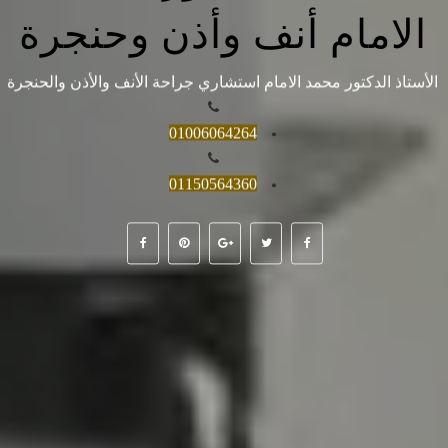
الامام أنف وأذن وحنجرة
الأستاذ الدكتور محمد الامام استشاري جراحة الأنف والأذن والحنجرة
01006064264
01150564360