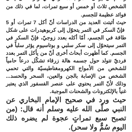
الشخص ثلاث أو خمس أو سبع تمرات
، لما في ذلك من
فوائد عظيمة للجسم.
حيث أثبتت العديد من الدراسات أنّ أكل 7 تمرات أو 5
فإنّ السكر في التمر يتحوّل إلى كربوهيدرات على شكل
طاقة في الجسم، أمّا أكله بعدد زوجيّ، فإنّ السكر في
التمر سيتحوّل إلى سكر سلبي و بوتاسيوم يؤثر سلباً في
الجسم. كما أظهرت أبحاث أخرى أنّ من يأكل التمر بعدد
فرديّ تتولد حول جسمه هالة زرقاء تشكّل درعاً حامياً
للشخص من الأمواج الكهرومغناطيسيّة والتي تحمي
الشخص من الإصابة بالجن والعين، السحر والحسد...
وذلك لأنّ التمر يحتوي على عنصر الفسفور الذي يعتبر
غنياً بالإلكترونات والشحنات الموجبة.
حيث ورد في صحيح الإمام البخاري عن
النبي صلّى الله عليه وسلم أنه قال: (من
تصبح سبع تمراتٍ عجوة لم يضره ذلك
اليوم سُمٌّ ولا سحر)
.