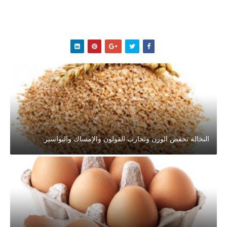
النخالة تخفض الوزن وتحارب القولون والإمساك والبواسير