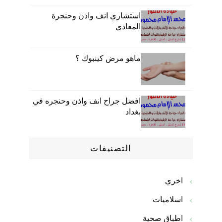
استشاري انف واذن وحنجرة
المعادي
ماهو مرض كينبوك ؟
افضل جراح انف واذن وحنجره في
بغداد
التصنيفات
اخري
اسلاميات
اطباق صحية