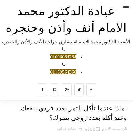
عيادة الدكتور محمد
الامام أنف وأذن وحنجرة
الأستاذ الدكتور محمد الامام استشاري جراحة الأنف والأذن والحنجرة
01006064264
01150564360
لماذا عندما تأكل التمر بعدد فردي ينفعك،
وعند أكله بعدد زوجي يضرك؟
د محمد الامام
1:18 م
نصائح غذائية