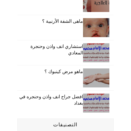
ماهى الشفة الأرنبية ؟
استشاري انف واذن وحنجرة
المعادي
ماهو مرض كينبوك ؟
افضل جراح انف واذن وحنجره في
بغداد
التصنيفات