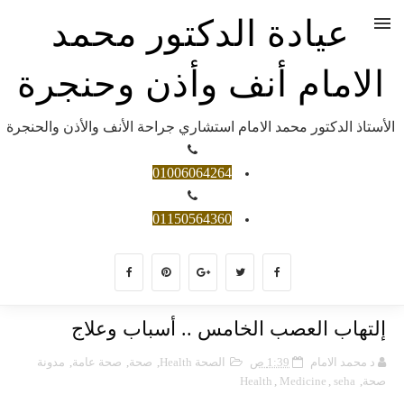
عيادة الدكتور محمد
الامام أنف وأذن وحنجرة
الأستاذ الدكتور محمد الامام استشاري جراحة الأنف والأذن والحنجرة
01006064264
01150564360
إلتهاب العصب الخامس .. أسباب وعلاج
د محمد الامام
1:39 ص
الصحة Health
,
صحة
,
صحة عامة
,
مدونة
صحة
,
seha
,
Medicine
,
Health