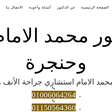
الصفحة الرئيسية
عن الدكتور
أسئلة وأجوبة
الاتصال بنا
ور محمد الاما
وحنجرة
 محمد الامام استشاري جراحة الأنف و
01006064264
01150564360