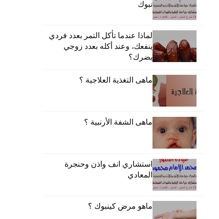
تبوك
لماذا عندما تأكل التمر بعدد فردي
ينفعك، وعند أكله بعدد زوجي
يضرك؟
ماهى التغذية العلاجية ؟
ماهى الشفة الأرنبية ؟
استشاري انف واذن وحنجرة
المعادي
ماهو مرض كينبوك ؟