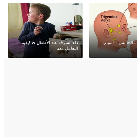
ب الخامس .. أسباب
داء السرقة عند الأطفال & كيفية
التعامل معه