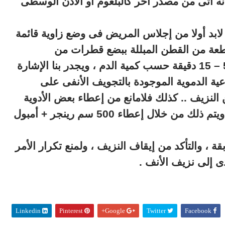
أنه آتى من مصدر آخر كالبلعوم أو الأذن الوسطى
ابد أولا من إجلاس المريض فى وضع زاوية قائمة
طعة من القطن المبللة ببضع قطرات من
الأدرينالين فى فتحتى الأنف ، وذلك لمدة 5 – 15 دقيقة حسب كمية الدم ، ويجدر بنا الإشارة
ية الدموية الموجودة بالتجويف الأنفى على
ن النزيف .. كذلك فلامانع من إعطاء بعض الأدوية
المانعة للنزيف من خلال الحقن الوريدى ، ويتم ذلك من خلال إعطاء 500 سم رينجر + أمبول
بقة ، والتأكد من إيقاف النزيف ، ولمنع تكرار الأمر
ى إلى نزيف الأنف .
Linkedin
Pinterest
Google+
Twitter
Facebook