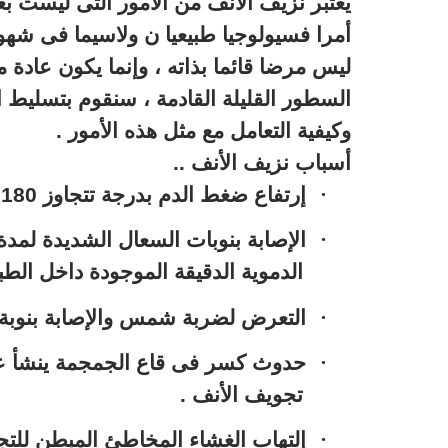
يعتبر نزيف الأنف من الأمور التى ليست ب
أمرا فسيولوجيا طبيعيا ن ولاسيما فى شهور
ليس مرضا قائما بذاته ، وإنما يكون عادة م
السطور القليلة القادمة ، سنقوم بتسليط 
وكيفية التعامل مع مثل هذه الأمور .
أسباب نزيف الأنف ..
·
إرتفاع ضغط الدم بدرجة تتجاوز 180 / 120 بصورة مفاجئة .
·
الإصابة بنوبات السعال الشديدة لمد
الدموية الدقيقة الموجودة داخل الطبق
·
التعرض لضربة شمس والإصابة بنوبة
·
حدوث كسر فى قاع الجمجمة ينشأ عنه
تجويف الأنف .
·
إلتهاب الغشاء المخاطئ المبطن للتج