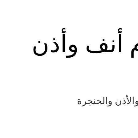
م أنف وأذن
الأذن والحنجرة