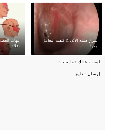
تمزق طبلة الأذن & كيفية التعامل
إلتهاب العص
معها
وعلاج
ليست هناك تعليقات:
إرسال تعليق