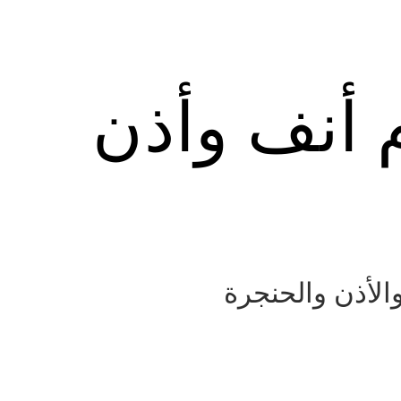
م أنف وأذن
الأذن والحنجرة