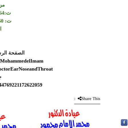
من
ت:00201006064264
ت: 00201150564360
ا
الصفحة الر
Dr.MohammedelImam
DoctorEarNoseandThroat
ج
2544769221172622059
Share This: