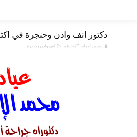
دكتور انف واذن وحنجرة في اكتو
د محمد الامام
6:54 م
انف واذن وحنجرة