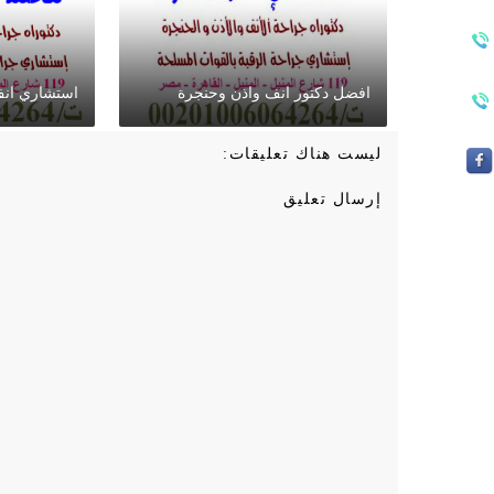
افضل دكتور انف واذن وحنجرة
استشاري انف
ليست هناك تعليقات:
إرسال تعليق