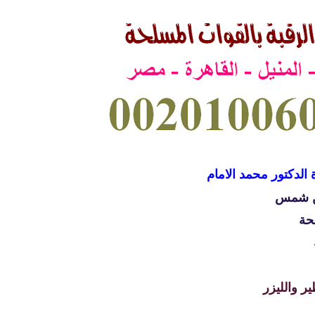
 الدكتور محمد الامام
ين شمس
حة
ر والليزر