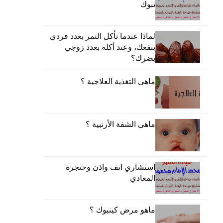
تبوك
لماذا عندما تأكل التمر بعدد فردي
ينفعك، وعند أكله بعدد زوجي
يضرك؟
ماهى التغذية العلاجية ؟
ماهى الشفة الأرنبية ؟
استشاري انف واذن وحنجرة
المعادي
ماهو مرض كينبوك ؟