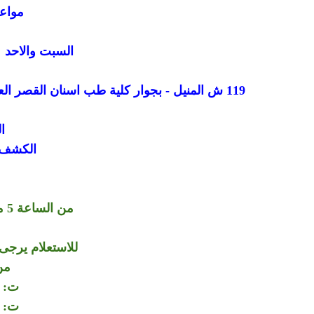
مواعي
السبت والاحد وال
119 ش المنيل - بجوار كلية طب اسنان القصر العيني - اول المنيل من ناحية كوبري الجامعة - القاهرة - مصر
ا
الكشف ب
من الساعة 5 مساء الي الساعة 8 مساء
للاستعلام يرجى 
من
ت: 01006064264
ت: 01150564360