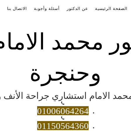
الصفحة الرئيسية
عن الدكتور
أسئلة وأجوبة
الاتصال بنا
ور محمد الاما
وحنجرة
 محمد الامام استشاري جراحة الأنف و
01006064264
01150564360