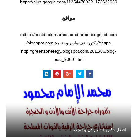
https://plus.google.com/112544769221172622059
مواقع
https://bestdoctorearnoseandthroat.blogspot.com/
https://دكتور-انف-واذن-وحنجرة.blogspot.com/
http://greenzoneregy.blogspot.com/2011/06/blog-
post_9360.html
افضل دكتور انف واذن وحنجرة