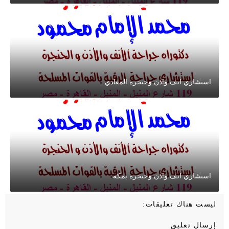
استشاري انف واذن وحنجرة المعادي
استشاري انف واذن وحنجره بمكه
ليست هناك تعليقات:
إرسال تعليق