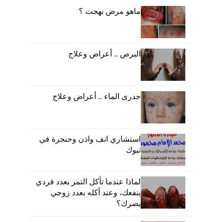
ماهو مرض بهجت ؟
البرص .. أعراض وعلاج
جدرى الماء .. أعراض وعلاج
استشاري انف واذن وحنجرة في
تبوك
لماذا عندما تأكل التمر بعدد فردي
ينفعك، وعند أكله بعدد زوجي
يضرك؟