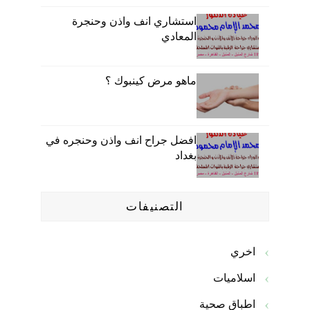
استشاري انف واذن وحنجرة
المعادي
ماهو مرض كينبوك ؟
افضل جراح انف واذن وحنجره في
بغداد
التصنيفات
اخري
اسلاميات
اطباق صحية