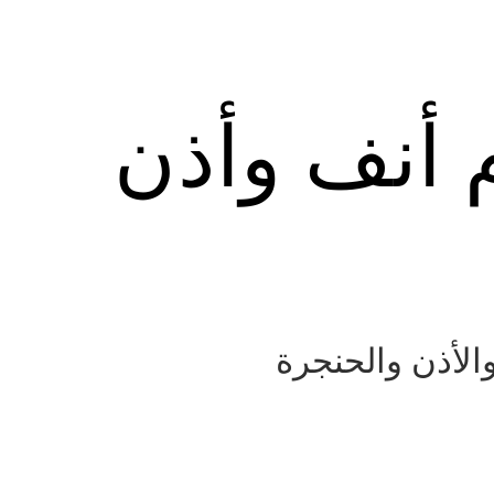
م أنف وأذن
الأذن والحنجرة