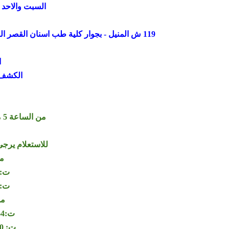
السبت والاحد وا
119 ش المنيل - بجوار كلية طب اسنان القصر العيني - اول المنيل من ناحية كوبري الجامعة - القاهرة - مصر
ا
الكشف ب
من الساعة 5 مساء الي الساعة 8 مساء
للاستعلام يرجى
من
ت: 006064264
ت: 150564360
من
ت:00201006064264
ت: 00201150564360