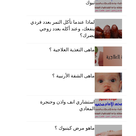
تبوك
لماذا عندما تأكل التمر بعدد فردي
ينفعك، وعند أكله بعدد زوجي
يضرك؟
ماهى التغذية العلاجية ؟
ماهى الشفة الأرنبية ؟
استشاري انف واذن وحنجرة
المعادي
ماهو مرض كينبوك ؟