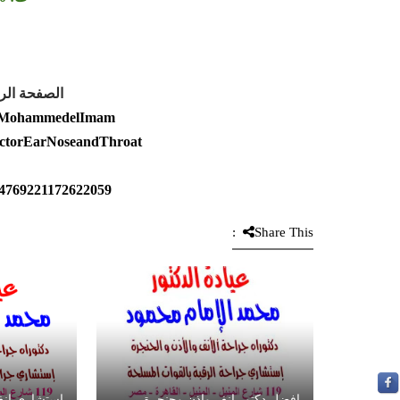
الصفحة الر
r.MohammedelImam
octorEarNoseandThroat
544769221172622059
Share This:
افضل دكتور انف واذن وحنجرة
استشاري انف