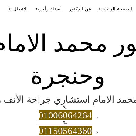
الصفحة الرئيسية
عن الدكتور
أسئلة وأجوبة
الاتصال بنا
ور محمد الاما
وحنجرة
 محمد الامام استشاري جراحة الأنف و
01006064264
01150564360