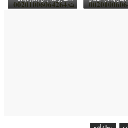
دث
رسالة أقدم