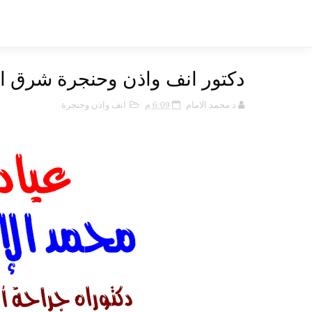
دكتور انف واذن وحنجرة شرق ا
د محمد الامام
6:09 م
انف واذن وحنجرة