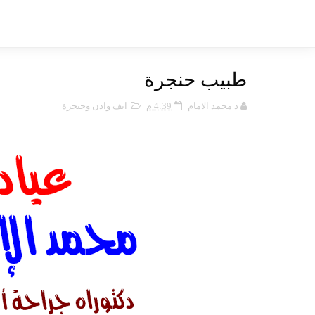
طبيب حنجرة
د محمد الامام
4:39 م
انف واذن وحنجرة