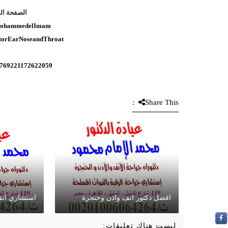
الصفحة ال
.MohammedelImam
ctorEarNoseandThroat
44769221172622059
Share This:
افضل دكتور انف واذن وحنجرة
استشاري انف
ليست هناك تعليقات: