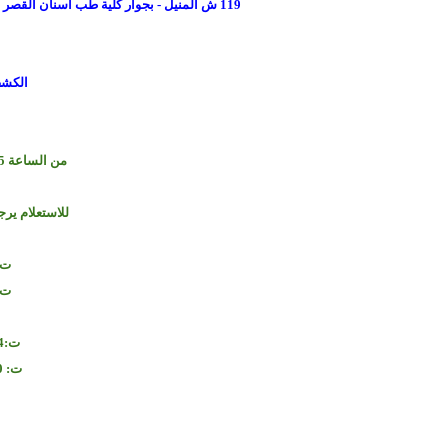
119 ش المنيل - بجوار كلية طب اسنان القصر العيني - اول المنيل من ناحية كوبري الجامعة - القاهرة - مصر
الكشف
من الساعة 5 مساء الي الساعة 8 مساء
للاستعلام يرج
م
ت: 064264
ت: 564360
م
ت:00201006064264
ت: 00201150564360