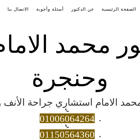
الصفحة الرئيسية
عن الدكتور
أسئلة وأجوبة
الاتصال بنا
ور محمد الاما
وحنجرة
 محمد الامام استشاري جراحة الأنف و
01006064264
01150564360