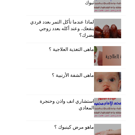
تبوك
لماذا عندما تأكل التمر بعدد فردي
ينفعك، وعند أكله بعدد زوجي
يضرك؟
ماهى التغذية العلاجية ؟
ماهى الشفة الأرنبية ؟
استشاري انف واذن وحنجرة
المعادي
ماهو مرض كينبوك ؟