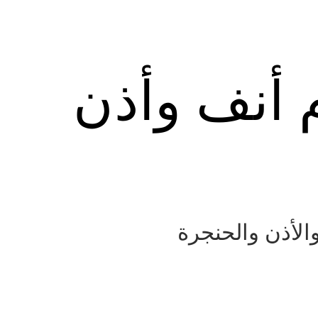
م أنف وأذن
الأذن والحنجرة