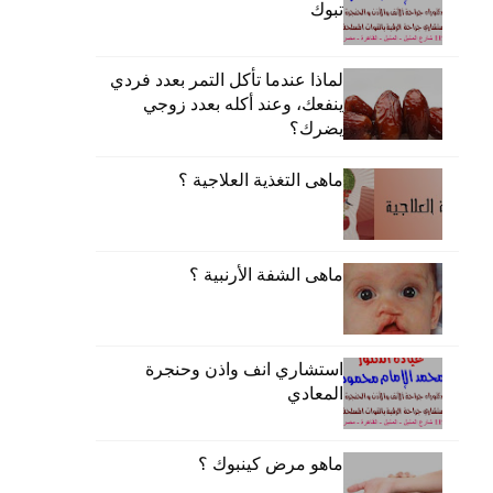
تبوك
لماذا عندما تأكل التمر بعدد فردي
ينفعك، وعند أكله بعدد زوجي
يضرك؟
ماهى التغذية العلاجية ؟
ماهى الشفة الأرنبية ؟
استشاري انف واذن وحنجرة
المعادي
ماهو مرض كينبوك ؟