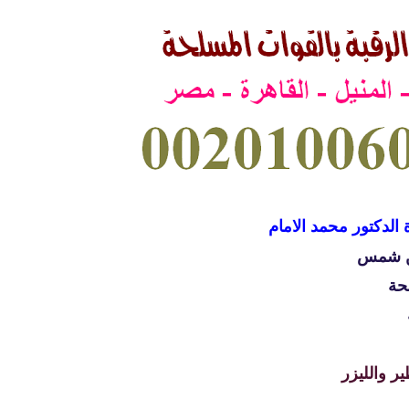
 الدكتور محمد الامام
ين شمس
حة
ر والليزر