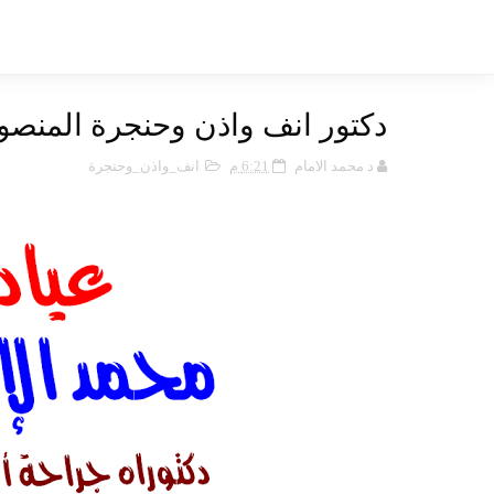
دكتور انف واذن وحنجرة المنصو
د محمد الامام
6:21 م
انف_واذن_وحنجرة