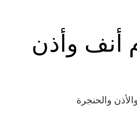
م أنف وأذن
الأذن والحنجرة