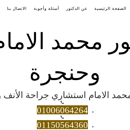
الصفحة الرئيسية
عن الدكتور
أسئلة وأجوبة
الاتصال بنا
ور محمد الاما
وحنجرة
 محمد الامام استشاري جراحة الأنف و
01006064264
01150564360