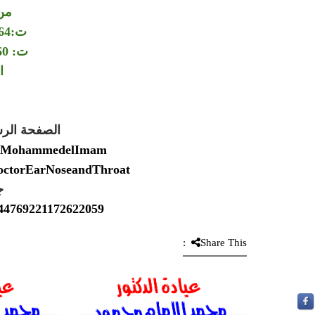
من
ت:00201006064264
ت: 00201150564360
ا
الصفحة الر
Dr.MohammedelImam
DoctorEarNoseandThroat
ج
2544769221172622059
Share This: