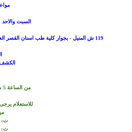
مواعي
السبت والاحد وال
119 ش المنيل - بجوار كلية طب اسنان القصر العيني - اول المنيل من ناحية كوبري الجامعة - القاهرة - مصر
ا
الكشف ب
من الساعة 5 مساء الي الساعة 8 مساء
للاستعلام يرجى 
من
ت: 01006064264
ت: 01150564360