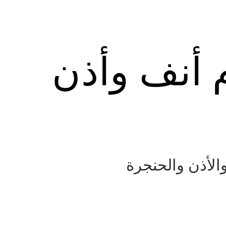
م أنف وأذن
الأذن والحنجرة