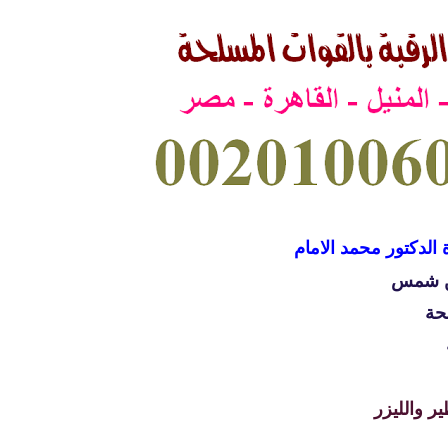
 الدكتور محمد الامام
ين شمس
حة
ر والليزر