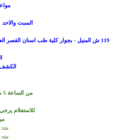
مواعي
السبت والاحد وال
119 ش المنيل - بجوار كلية طب اسنان القصر العيني - اول المنيل من ناحية كوبري الجامعة - القاهرة - مصر
ا
الكشف ب
من الساعة 5 مساء الي الساعة 8 مساء
للاستعلام يرجى 
من
ت: 01006064264
ت: 01150564360