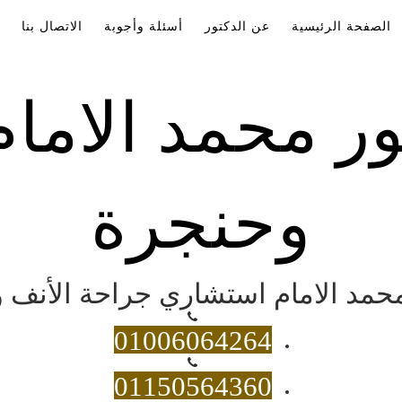
الصفحة الرئيسية
عن الدكتور
أسئلة وأجوبة
الاتصال بنا
ور محمد الاما
وحنجرة
 محمد الامام استشاري جراحة الأنف و
01006064264
01150564360