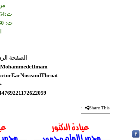
من
ت:00201006064264
ت: 00201150564360
ا
الصفحة الر
Dr.MohammedelImam
DoctorEarNoseandThroat
ج
2544769221172622059
Share This: