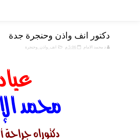
دكتور انف واذن وحنجرة جدة
د محمد الامام
5:06 م
انف_واذن_وحنجرة