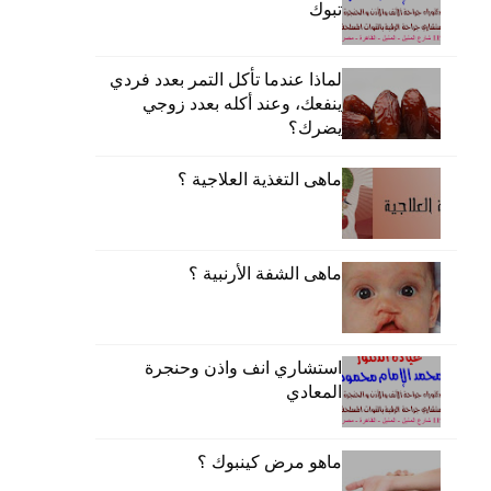
تبوك
لماذا عندما تأكل التمر بعدد فردي
ينفعك، وعند أكله بعدد زوجي
يضرك؟
ماهى التغذية العلاجية ؟
ماهى الشفة الأرنبية ؟
استشاري انف واذن وحنجرة
المعادي
ماهو مرض كينبوك ؟