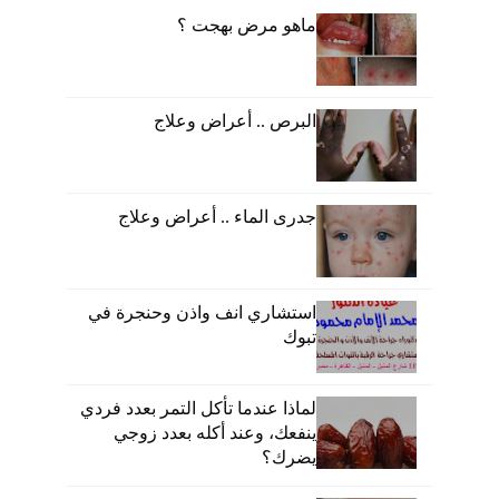
ماهو مرض بهجت ؟
البرص .. أعراض وعلاج
جدرى الماء .. أعراض وعلاج
استشاري انف واذن وحنجرة في
تبوك
لماذا عندما تأكل التمر بعدد فردي
ينفعك، وعند أكله بعدد زوجي
يضرك؟