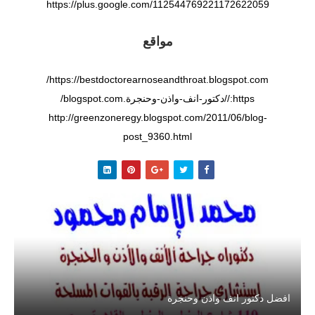
https://plus.google.com/112544769221172622059
مواقع
https://bestdoctorearnoseandthroat.blogspot.com/
https://دكتور-انف-واذن-وحنجرة.blogspot.com/
http://greenzoneregy.blogspot.com/2011/06/blog-
post_9360.html
افضل دكتور انف واذن وحنجرة