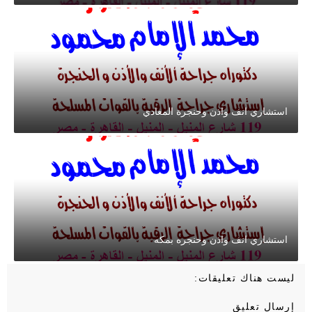
استشاري انف واذن وحنجرة المعادي
استشاري انف واذن وحنجره بمكه
ليست هناك تعليقات:
إرسال تعليق