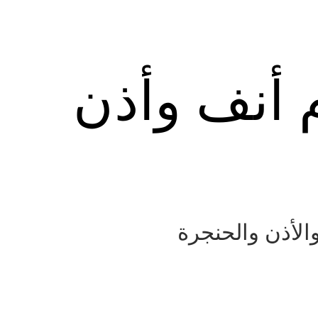
م أنف وأذن
الأذن والحنجرة