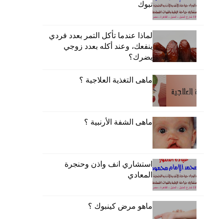
تبوك
لماذا عندما تأكل التمر بعدد فردي
ينفعك، وعند أكله بعدد زوجي
يضرك؟
ماهى التغذية العلاجية ؟
ماهى الشفة الأرنبية ؟
استشاري انف واذن وحنجرة
المعادي
ماهو مرض كينبوك ؟