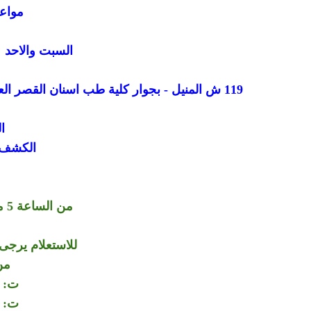
مواعي
السبت والاحد وال
119 ش المنيل - بجوار كلية طب اسنان القصر العيني - اول المنيل من ناحية كوبري الجامعة - القاهرة - مصر
ا
الكشف ب
من الساعة 5 مساء الي الساعة 8 مساء
للاستعلام يرجى 
من
ت: 01006064264
ت: 01150564360