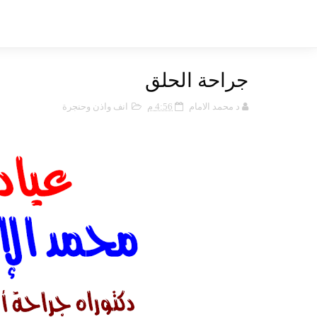
جراحة الحلق
د محمد الامام
4:56 م
انف واذن وحنجرة