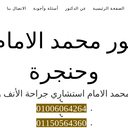
الصفحة الرئيسية
عن الدكتور
أسئلة وأجوبة
الاتصال بنا
ور محمد الاما
وحنجرة
 محمد الامام استشاري جراحة الأنف و
01006064264
01150564360