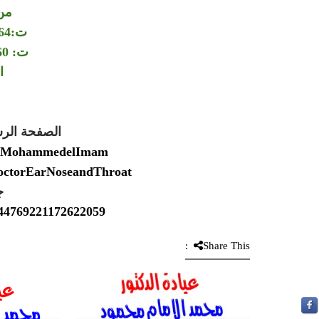
من
ت:00201006064264
ت: 00201150564360
ا
الصفحة الر
Dr.MohammedelImam
DoctorEarNoseandThroat
ج
2544769221172622059
Share This: