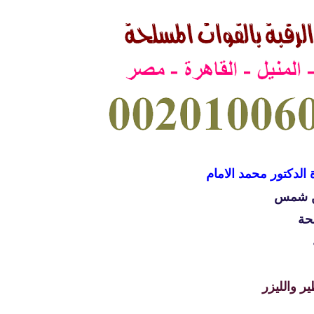
 الدكتور محمد الامام
ين شمس
حة
ر والليزر