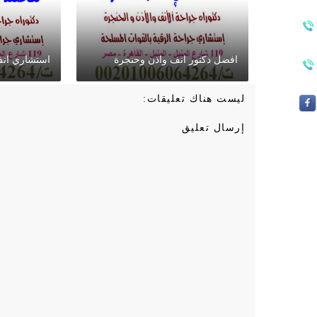
افضل دكتور انف واذن وحنجرة
استشاري انف
ليست هناك تعليقات:
إرسال تعليق