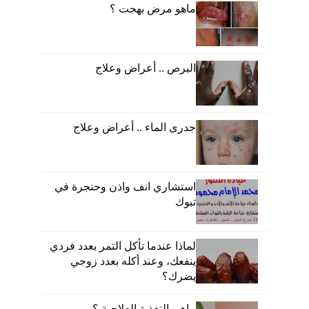
ماهو مرض بهجت ؟
البرص .. أعراض وعلاج
جدرى الماء .. أعراض وعلاج
استشاري انف واذن وحنجرة في
تبوك
لماذا عندما تأكل التمر بعدد فردي
ينفعك، وعند أكله بعدد زوجي
يضرك؟
ماهى التغذية العلاجية ؟