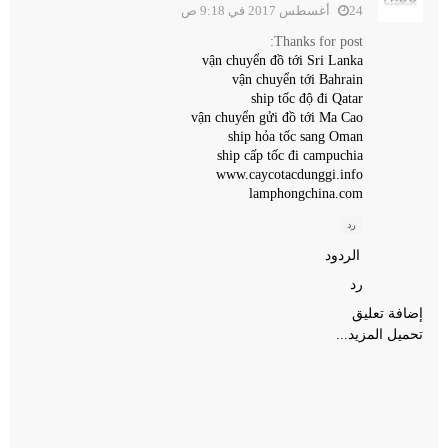
24 أغسطس 2017 في 9:18 ص
Thanks for post:
vận chuyển đồ tới Sri Lanka
vận chuyển tới Bahrain
ship tốc độ đi Qatar
vận chuyển gửi đồ tới Ma Cao
ship hỏa tốc sang Oman
ship cấp tốc đi campuchia
www.caycotacdunggi.info
lamphongchina.com
رد
الردود
رد
إضافة تعليق
تحميل المزيد...