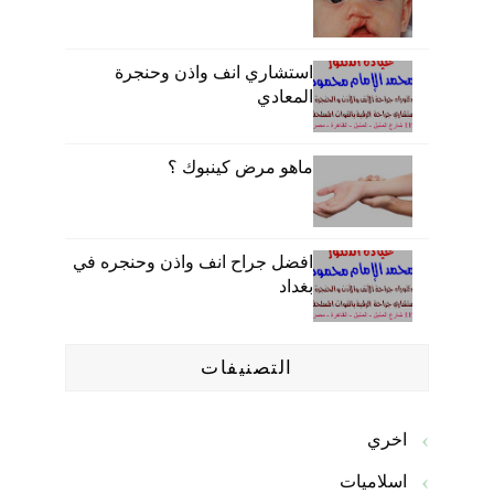
استشاري انف واذن وحنجرة
المعادي
ماهو مرض كينبوك ؟
افضل جراح انف واذن وحنجره في
بغداد
التصنيفات
اخري
اسلاميات