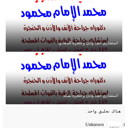
استشاري انف واذن وحنجرة المعادي
استشاري انف واذن وحنجره بمكه
هناك تعليق واحد:
Unknown