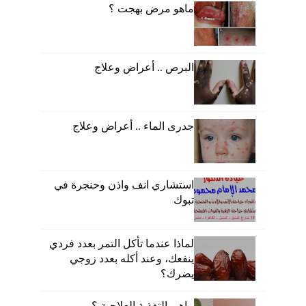
ماهو مرض بهجت ؟
البرص .. أعراض وعلاج
جدرى الماء .. أعراض وعلاج
استشاري انف واذن وحنجرة في
تبوك
لماذا عندما تأكل التمر بعدد فردي
ينفعك، وعند أكله بعدد زوجي
يضرك؟
ماهى التغذية العلاجية ؟