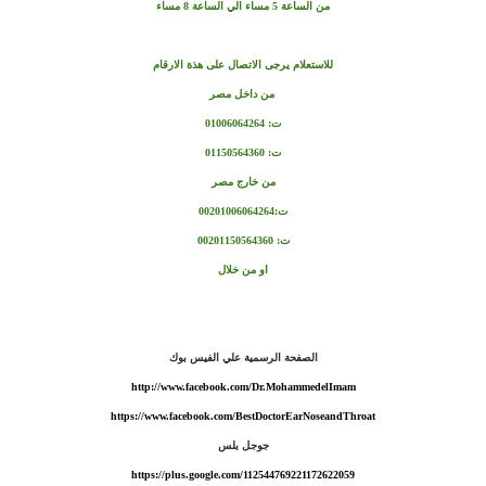
من الساعة 5 مساء الي الساعة 8 مساء
للاستعلام يرجى الاتصال على هذة الارقام
من داخل مصر
ت: 01006064264
ت: 01150564360
من خارج مصر
ت:00201006064264
ت: 00201150564360
او من خلال
الصفحة الرسمية علي الفيس بوك
http://www.facebook.com/Dr.MohammedelImam
https://www.facebook.com/BestDoctorEarNoseandThroat
جوجل بلس
https://plus.google.com/112544769221172622059