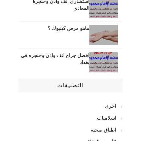
استشاري انف واذن وحنجرة
المعادي
ماهو مرض كينبوك ؟
افضل جراح انف واذن وحنجره في
بغداد
التصنيفات
اخري
اسلاميات
اطباق صحية