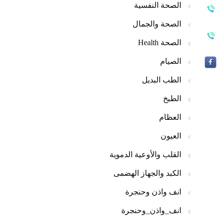
الصحة النفسية
الصحة والجمال
الصحة Health
الصيام
الطب البديل
الطبخ
العظام
العيون
القلب والأوعية الدموية
الكبد والجهاز الهضمى
انف واذن وحنجرة
انف_واذن_وحنجرة