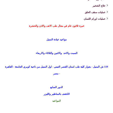
علاج الشخير
عمليات سقف الحلق
عمليات اورام اللسان
خبرة ثلاثون عام في مجال طب الانف والاذن والحنجرة
مواعيد عيادة المنيل
السبت والاحد والاثنين والثلاثاء والاربعاء
119 ش المنيل - بجوار كلية طب اسنان القصر العيني - اول المنيل من ناحية كوبري الجامعة - القاهرة
- مصر
الدور السابع
الكشف بالمناظير والليزر
المواعيد