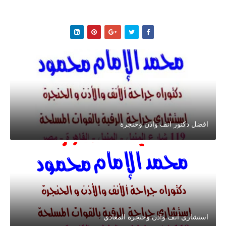
افضل دكتور انف واذن وحنجرة
استشاري انف واذن وحنجرة المعادي