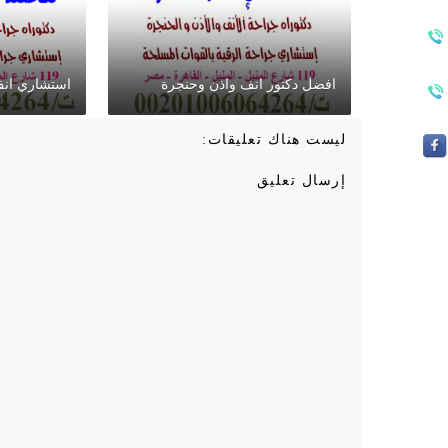
افضل دكتور انف واذن وحنجرة
استشاري انف
ليست هناك تعليقات:
إرسال تعليق