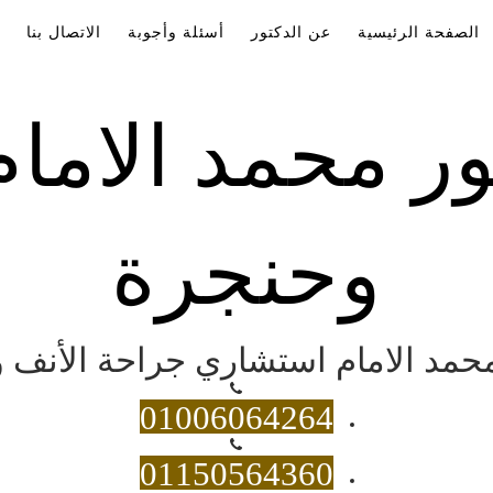
الصفحة الرئيسية
عن الدكتور
أسئلة وأجوبة
الاتصال بنا
ور محمد الاما
وحنجرة
 محمد الامام استشاري جراحة الأنف و
01006064264
01150564360