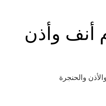
م أنف وأذن
الأذن والحنجرة