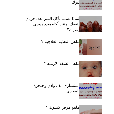
تبوك
لماذا عندما تأكل التمر بعدد فردي
ينفعك، وعند أكله بعدد زوجي
يضرك؟
ماهى التغذية العلاجية ؟
ماهى الشفة الأرنبية ؟
استشاري انف واذن وحنجرة
المعادي
ماهو مرض كينبوك ؟