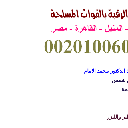
 الدكتور محمد الامام
ين شمس
حة
ر والليزر