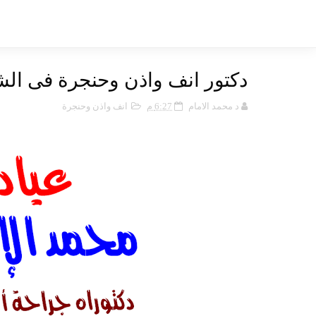
دكتور انف واذن وحنجرة فى الش
د محمد الامام
6:27 م
انف واذن وحنجرة