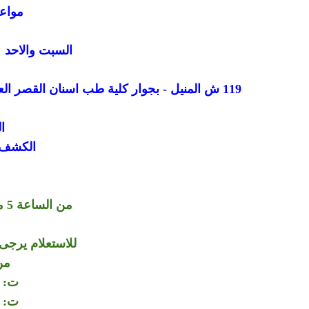
مواعي
السبت والاحد وال
119 ش المنيل - بجوار كلية طب اسنان القصر العيني - اول المنيل من ناحية كوبري الجامعة - القاهرة - مصر
ا
الكشف ب
من الساعة 5 مساء الي الساعة 8 مساء
للاستعلام يرجى 
من
ت: 01006064264
ت: 01150564360