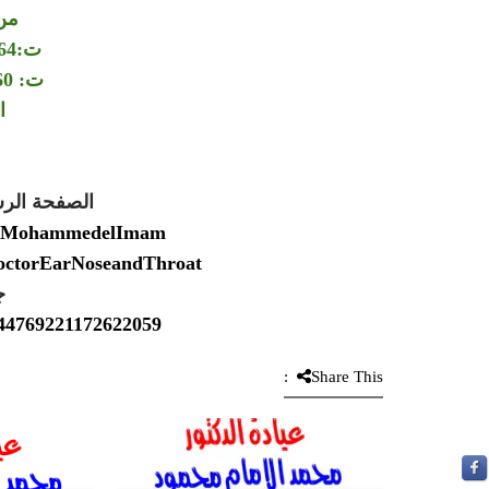
من
ت:00201006064264
ت: 00201150564360
ا
الصفحة الر
Dr.MohammedelImam
DoctorEarNoseandThroat
ج
2544769221172622059
Share This: