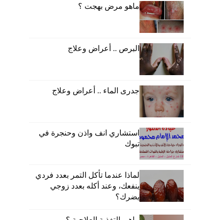
ماهو مرض بهجت ؟
البرص .. أعراض وعلاج
جدرى الماء .. أعراض وعلاج
استشاري انف واذن وحنجرة في
تبوك
لماذا عندما تأكل التمر بعدد فردي
ينفعك، وعند أكله بعدد زوجي
يضرك؟
ماهى التغذية العلاجية ؟