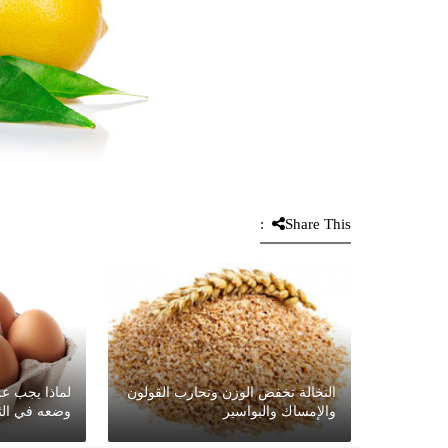
Share This:
النخالة تخفض الوزن وتحارب القولون
لماذا يجب عل
والإمساك والبواسير
وضعه في الث