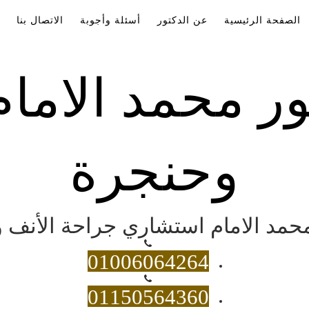
الصفحة الرئيسية
عن الدكتور
أسئلة وأجوبة
الاتصال بنا
ور محمد الاما
وحنجرة
 محمد الامام استشاري جراحة الأنف و
01006064264
01150564360