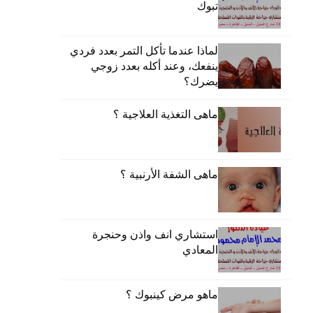
تبوك
لماذا عندما تأكل التمر بعدد فردي
ينفعك، وعند أكله بعدد زوجي
يضرك؟
ماهى التغذية العلاجية ؟
ماهى الشفة الأرنبية ؟
استشاري انف واذن وحنجرة
المعادي
ماهو مرض كينبوك ؟