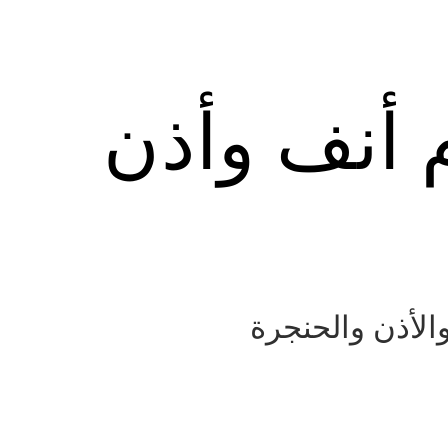
م أنف وأذن
الأذن والحنجرة