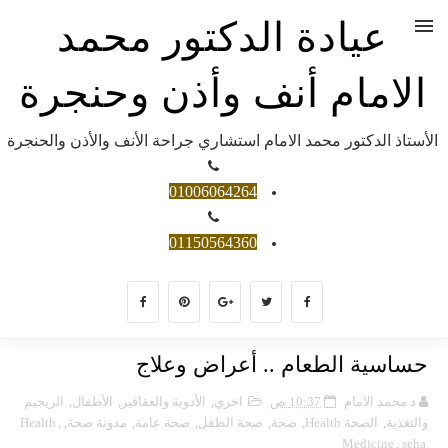
عيادة الدكتور محمد
الامام أنف وأذن وحنجرة
الأستاذ الدكتور محمد الامام استشاري جراحة الأنف والأذن والحنجرة
01006064264
01150564360
حساسية الطعام .. أعراض وعلاج
د محمد الامام
10:37 ص
اخري
,
الأدوية والعقاقير
,
الأطفال
,
الريجيم
والتغذية
,
الصحة Health
,
صحة
,
صحة الطفل
,
صحة عامة
,
مدونة صحة
,
,
Health
Medicine
,
seha