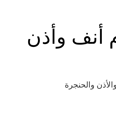
م أنف وأذن
الأذن والحنجرة