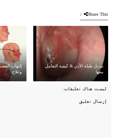
Share This:
تمزق طبلة الأذن & كيفية التعامل
إلتهاب العص
معها
وعلاج
ليست هناك تعليقات:
إرسال تعليق