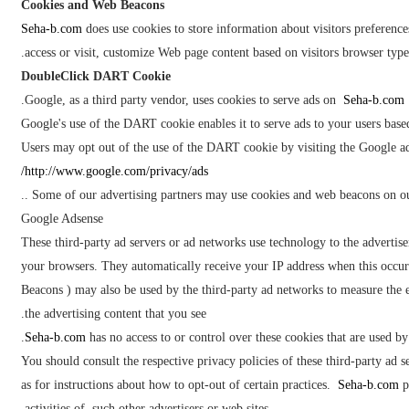
Cookies and Web Beacons
Seha-b.com
does use cookies to store information about visitors preference
access or visit, customize Web page content based on visitors browser type 
DoubleClick DART Cookie
.
Google, as a third party vendor, uses cookies to serve ads on
Seha-b.com
Google's use of the DART cookie enables it to serve ads to your users based
Users may opt out of the use of the DART cookie by visiting the Google a
http://www.google.com/privacy/ads/
Some of our advertising partners may use cookies and web beacons on our s
Google Adsense
These third-party ad servers or ad networks use technology to the adverti
your browsers. They automatically receive your IP address when this occur
Beacons ) may also be used by the third-party ad networks to measure the ef
the advertising content that you see.
Seha-b.com
has no access to or control over these cookies that are used by 
You should consult the respective privacy policies of these third-party ad s
as for instructions about how to opt-out of certain practices.
Seha-b.com
p
activities of, such other advertisers or web sites.