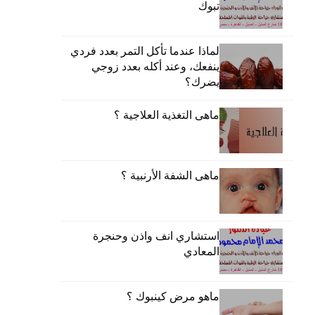
تبوك
لماذا عندما تأكل التمر بعدد فردي
ينفعك، وعند أكله بعدد زوجي
يضرك؟
ماهى التغذية العلاجية ؟
ماهى الشفة الأرنبية ؟
استشاري انف واذن وحنجرة
المعادي
ماهو مرض كينبوك ؟