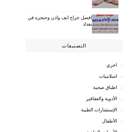
افضل جراح انف واذن وحنجره في
بغداد
التصنيفات
اخري
اسلاميات
اطباق صحية
الأدوية والعقاقير
الإستشارات الطبية
الأطفال