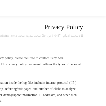
Privacy Policy
dicine
,
seha
,
مدونة صحة
,
صحة
3:04 ص
د محمد الامام
cy policy, please feel free to contact us by
here
s. This privacy policy document outlines the types of personal
tion inside the log files includes internet protocol ( IP )
amp, referring/exit pages, and number of clicks to analyze
ther demographic information. IP addresses, and other such
e.