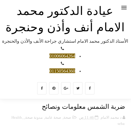
عيادة الدكتور محمد
الامام أنف وأذن وحنجرة
الأستاذ الدكتور محمد الامام استشاري جراحة الأنف والأذن والحنجرة
01006064264
01150564360
ضربة الشمس معلومات ونصائح
د محمد الامام
11:46 ص
صحة
,
صحة عامة
,
مدونة صحة
,
,
Health
seha