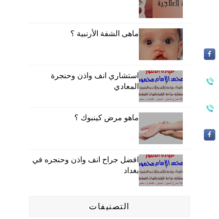
ماهى الشفة الأرنبية ؟
استشاري انف واذن وحنجرة
المعادي
ماهو مرض كينبوك ؟
افضل جراح انف واذن وحنجره في
بغداد
التصنيفات