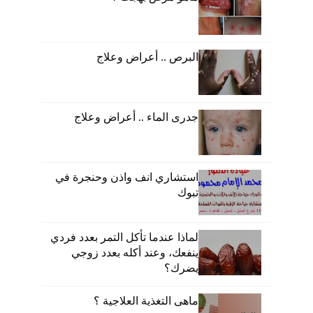
البرص .. أعراض وعلاج
جدرى الماء .. أعراض وعلاج
استشاري انف واذن وحنجرة في
تبوك
لماذا عندما تأكل التمر بعدد فردي
ينفعك، وعند أكله بعدد زوجي
يضرك؟
ماهى التغذية العلاجية ؟